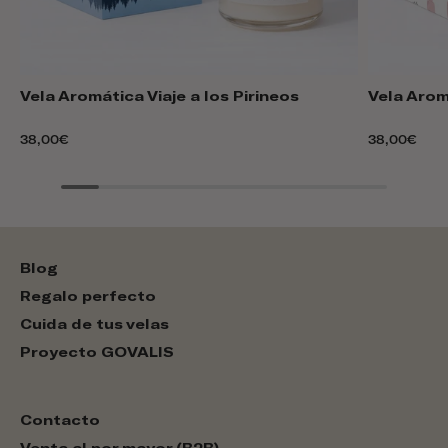
Vela Aromática Viaje a los Pirineos
Vela Arom
38,00€
38,00€
Blog
Regalo perfecto
Cuida de tus velas
Proyecto GOVALIS
Contacto
Venta al por mayor (B2B)