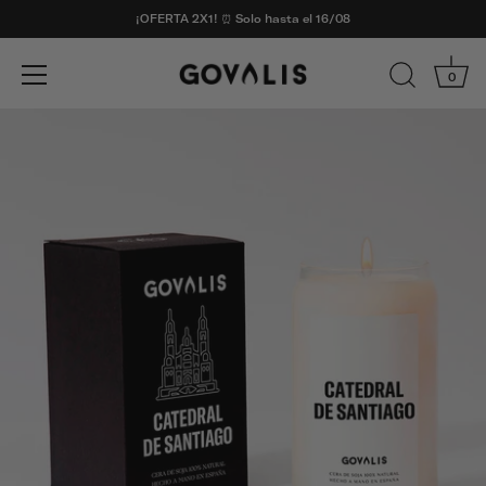
¡OFERTA 2X1! ⏰ Solo hasta el 16/08
0
Ir
al
contenido