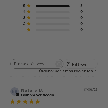
5
8
4
0
3
0
2
0
1
0
Filtros
BUSCAR
OPINIONES
Ordenar por
:
más recientes
Fec
Natalia B.
17/05/23
NB
de
Compra verificada
publ