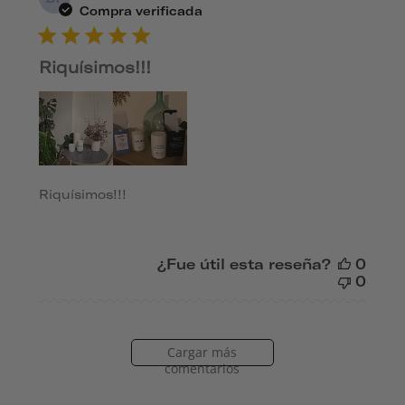
de
Compra verificada
publ
Riquísimos!!!
Riquísimos!!!
¿Fue útil esta reseña?
0
0
Cargar más
comentarios