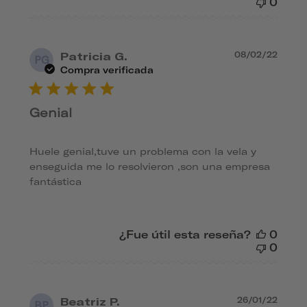
0
Fec
Patricia G.
08/02/22
PG
de
Compra verificada
publ
Genial
Huele genial,tuve un problema con la vela y
enseguida me lo resolvieron ,son una empresa
fantástica
¿Fue útil esta reseña?
0
0
Fec
Beatriz P.
26/01/22
BP