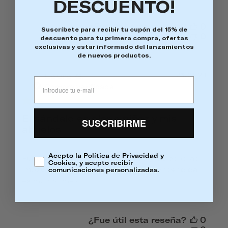
DESCUENTO!
¿Fue útil esta reseña?
0
Suscríbete para recibir tu cupón del 15% de
0
descuento para tu primera compra, ofertas
exclusivas y estar informado del lanzamientos
de nuevos productos.
Fec
Laura G.
25/01/23
LG
de
Compra verificada
publ
El sándalo es olor a niñez y mis
SUSCRIBIRME
abuelos
Acepto la Política de Privacidad y
Puedo oler el abrazo de los míos y las esperas
Cookies, y acepto recibir
impaciente, me encanta y una vez encendida
comunicaciones personalizadas.
es mucho mejor
¿Fue útil esta reseña?
0