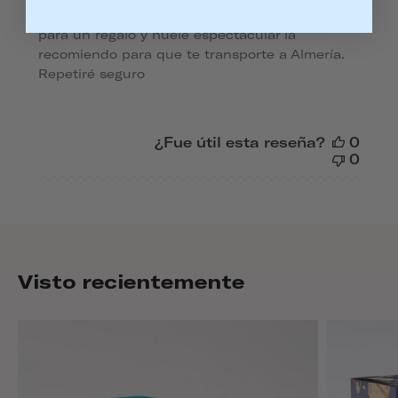
En un día ya estaba la vela en mi casa, era
para un regalo y huele espectacular la
recomiendo para que te transporte a Almería.
Repetiré seguro
¿Fue útil esta reseña?
0
0
Visto recientemente