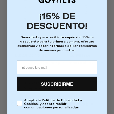
3
0
2
0
¡15% DE
1
0
DESCUENTO!
Suscríbete para recibir tu cupón del 15% de
descuento para tu primera compra, ofertas
exclusivas y estar informado del lanzamientos
de nuevos productos.
Filtros
BUSCAR
OPINIONES
Ordenar por
:
más recientes
Fec
Francisco B.
15/04/22
SUSCRIBIRME
FB
de
Compra verificada
publ
Acepto la Política de Privacidad y
Servicio rapidísimo e inmejorable
Cookies, y acepto recibir
comunicaciones personalizadas.