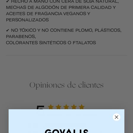
✔ HECHO A MANO CON CERA DE SOJA NATURAL,
MECHAS DE ALGODÓN DE PRIMERA CALIDAD Y
ACEITES DE FRAGANCIA VEGANOS Y
PERSONALIZADOS
✔ NO TÓXICO Y NO CONTIENE PLOMO, PLÁSTICOS,
PARABENOS,
COLORANTES SINTÉTICOS O FTALATOS
Opiniones de clientes
5
Basado en 1 opiniones
5
1
4
0